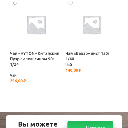
Чай «HYTON» Китайский
Чай «Базар» лист 150г
Пуэр с апельсином 90г
1/40
1/24
Чай
140,00
₽
Чай
Чай
Вел
256,00
₽
Чай
344
Вы можете