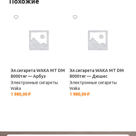
Похожие
Эл.сигарета WAKA МТ DM
Эл.сигарета WAKA МТ DM
Эл.
8000тяг — Арбуз
8000тяг — Дюшес
Sma
Ды
Электронные сигареты
Электронные сигареты
Waka
Waka
Эле
1 980,00
₽
1 980,00
₽
Wa
1 6