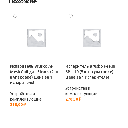
Похожие
Испаритель Brusko AF
Испаритель Brusko Feelin
Исп
Mesh Coil для Flexus (2 шт
SPL-10 (5 шт в упаковке)
Hal
в упаковке) Цена за 1
Цена за 1 испаритель!
II 
испаритель!
за 
Устройства и
Устройства и
комплектующие
Уст
комплектующие
270,50
₽
ко
218,00
₽
248