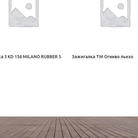
а 3 KD 156 MILANO RUBBER 5
Зажигалка ТМ Огниво пьезо
и, презервативы
Зажигалки, презервативы
23,00
₽