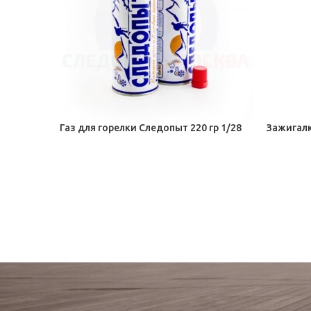
Газ для горелки Следопыт 220 гр 1/28
Зажигалк
Зажигалки, презервативы
Зажигалк
104,50
₽
23,50
₽