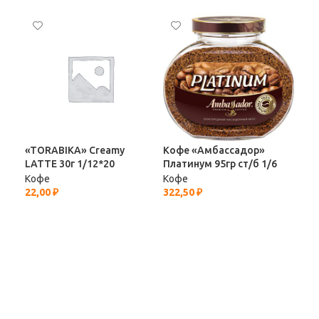
«TORABIKA» Creamy
Кофе «Амбассадор»
Коф
LATTE 30г 1/12*20
Платинум 95гр ст/б 1/6
б 1
Кофе
Кофе
Ко
22,00
₽
322,50
₽
1 1