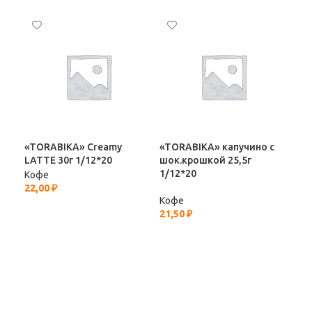
«TORABIKA» Creamy
«TORABIKA» капучино с
Ко
LATTE 30г 1/12*20
шок.крошкой 25,5г
Пла
1/12*20
Кофе
Ко
22,00
₽
322
Кофе
21,50
₽