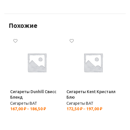
Похожие
Сигареты Dunhill Свисс
Сигареты Kent Кристалл
Сиг
Бленд
Блю
Мик
Сигареты BAT
Сигареты BAT
Сиг
167,00
₽
–
186,50
₽
172,50
₽
–
197,00
₽
182