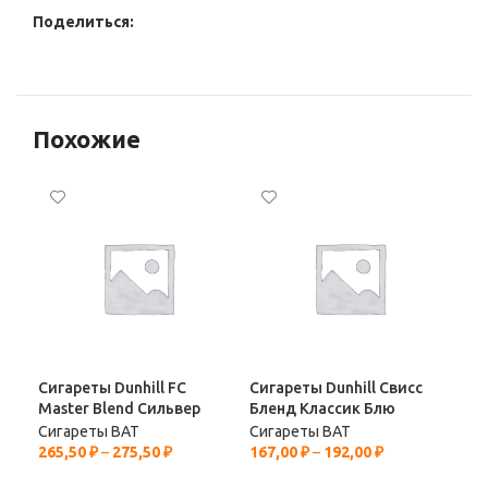
Поделиться:
Похожие
Сигареты Dunhill FC
Сигареты Dunhill Свисс
Сиг
Master Blend Сильвер
Бленд Классик Блю
Сигареты BAT
Сигареты BAT
Сиг
265,50
₽
–
275,50
₽
167,00
₽
–
192,00
₽
182