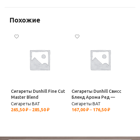
Похожие
Сигареты Dunhill Fine Cut
Сигареты Dunhill Свисс
Сиг
Master Blend
Бленд Арома Ред —
Сигареты BAT
Сигареты BAT
Сиг
265,50
₽
–
285,50
₽
167,00
₽
–
176,50
₽
241