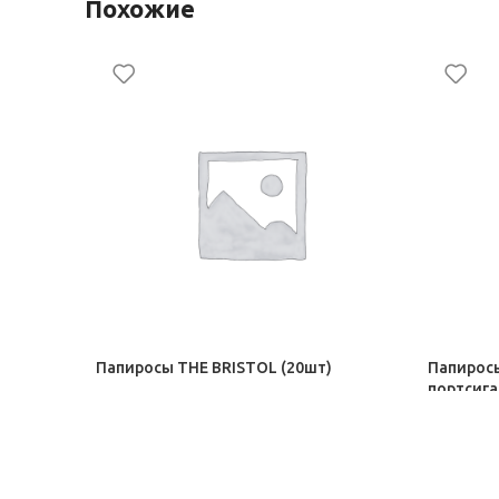
Похожие
Папиросы THE BRISTOL (20шт)
Папирос
портсига
Сигары, сигариллы ЭДО
Сигары, 
298,00
₽
–
317,00
₽
405,00
₽