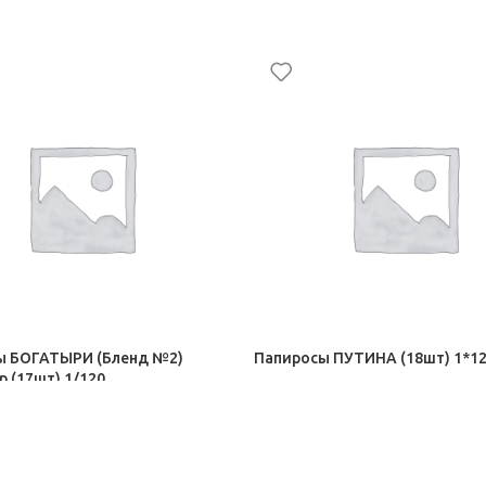
ы БОГАТЫРИ (Бленд №2)
Папиросы ПУТИНА (18шт) 1*1
р (17шт) 1/120
сигариллы ЭДО
Сигары, сигариллы ЭДО
–
433,50
₽
161,00
₽
–
176,50
₽