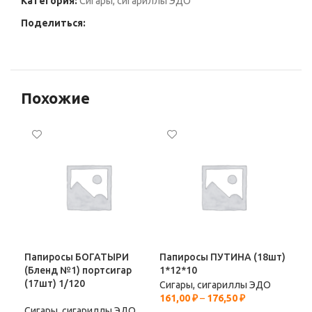
Категория:
Сигары, сигариллы ЭДО
Поделиться:
Похожие
Папиросы БОГАТЫРИ
Папиросы ПУТИНА (18шт)
Сиг
(Бленд №1) портсигар
1*12*10
Cho
(17шт) 1/120
выб
Сигары, сигариллы ЭДО
161,00
₽
–
176,50
₽
Сигары, сигариллы ЭДО
Сиг