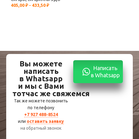
405,00
₽
–
433,50
₽
956
Вы можете
Написать
написать
в Whatsapp
в Whatsapp
и мы с Вами
тотчас же свяжемся
Так же можете позвонить
по телефону
+7 927 488-8524
или
оставить заявку
на обратный звонок