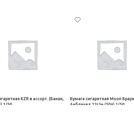
гаретная KZR в ассорт. (Банан,
Бумага сигаретная Moon Брау
) 1/50
Анбличед 12г/м (50л) 1/50
сигариллы
Сигары, сигариллы
21,00
₽