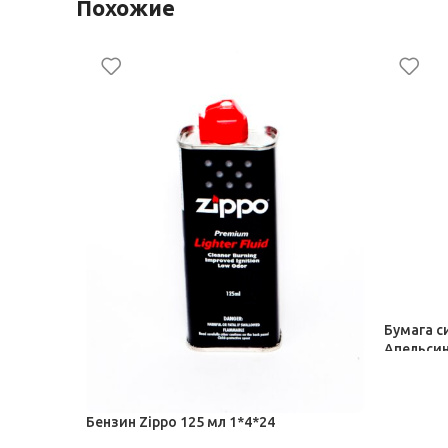
Похожие
Бумага си
Апельсин
Сигары, 
77,00
₽
Бензин Zippo 125 мл 1*4*24