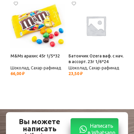
M&Ms арахис 45г 1/5*32
Батончик Ozera ваф. с нач.
в ассорт. 23г 1/6*24
Бат
Шоколад, Сахар-рафинад
Шоколад, Сахар-рафинад
1/4
66,00
₽
23,50
₽
Шок
29,
Вы можете
Написать
написать
в Whatsapp