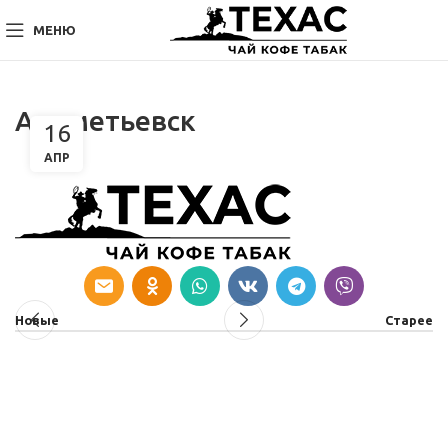
МЕНЮ
Альметьевск
16
АПР
Новые
Старее