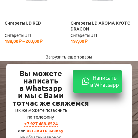
Сигареты LD RED
Сигареты LD AROMA KYOTO
DRAGON
Сигареты JTI
Сигареты JTI
188,00
₽
–
203,00
₽
197,00
₽
Загрузить еще товары
Вы можете
Написать
написать
в Whatsapp
в Whatsapp
и мы с Вами
тотчас же свяжемся
Так же можете позвонить
по телефону
+7 927 488-8524
или
оставить заявку
на обратный звонок