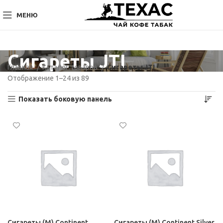
МЕНЮ
Сигареты JTI
Главная
Каталог товаров
Сигареты JTI
Отображение 1–24 из 89
Показать боковую панель
Сигареты (М) Continent
Сигареты (М) Continent Silver