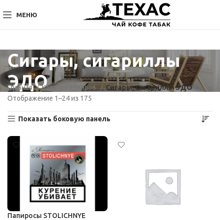
МЕНЮ
Сигары, сигариллы
ЭДО
Главная
Каталог товаров
Сигары, сигариллы ЭДО
Отображение 1–24 из 175
Показать боковую панель
Папиросы STOLICHNYE