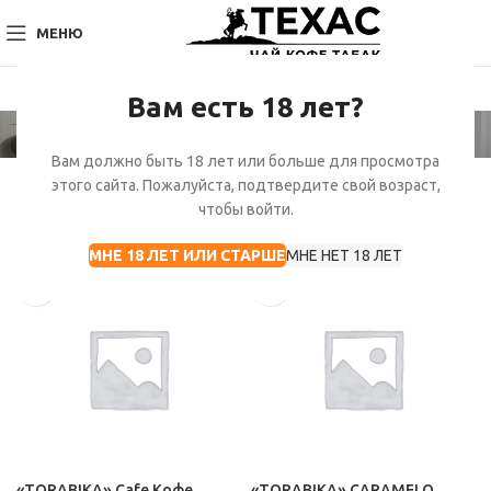
МЕНЮ
Вам есть 18 лет?
Каталог товаров
Главная
Каталог товаров
Страница 2
Вам должно быть 18 лет или больше для просмотра
Отображение 25–48 из 3049
этого сайта. Пожалуйста, подтвердите свой возраст,
чтобы войти.
Показать боковую панель
МНЕ 18 ЛЕТ ИЛИ СТАРШЕ
МНЕ НЕТ 18 ЛЕТ
«TORABIKA» Cafe Кофе
«TORABIKA» CARAMELO