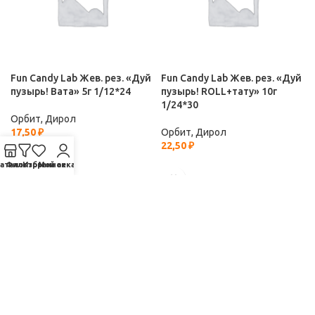
Fun Candy Lab Жев. рез. «Дуй
Fun Candy Lab Жев. рез. «Дуй
пузырь! Вата» 5г 1/12*24
пузырь! ROLL+тату» 10г
1/24*30
Орбит, Дирол
17,50
₽
Орбит, Дирол
22,50
₽
аталог
Фильтры
Избранное
Мой аккаунт
Fun Candy Lab Жев. рез.»Дуй
Fun Candy Lab Жидкая