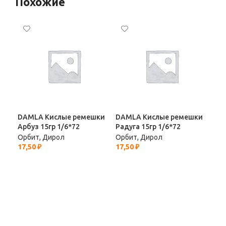
Похожие
DAMLA Кислые ремешки
DAMLA Кислые ремешки
Fun
Арбуз 15гр 1/6*72
Радуга 15гр 1/6*72
«Ли
Бан
Орбит, Дирол
Орбит, Дирол
17,50
₽
17,50
₽
Орб
12,