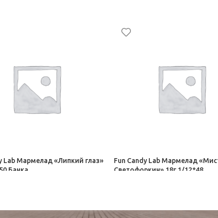
y Lab Мармелад «Липкий глаз»
Fun Candy Lab Мармелад «Мис
*50 Банка
Светофоркин» 18г 1/12*48
ирол
Орбит, Дирол
18,00
₽