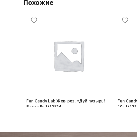
Похожие
Fun Candy Lab Жев. рез. «Дуй пузырь!
Fun Cand
Вата» 5г 1/12*24
10г 1/12
Орбит, Дирол
Орбит, Д
17,50
₽
12,00
₽