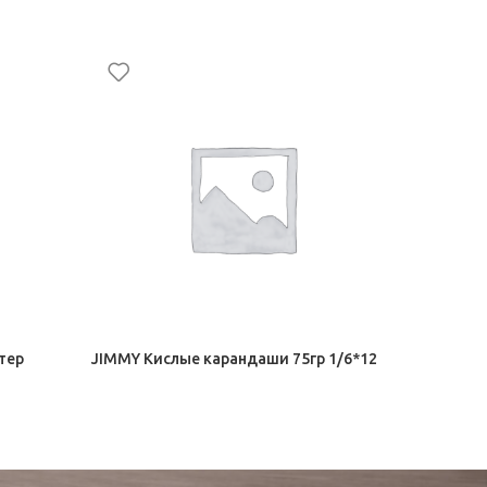
Дирол ар
Орбит, Д
25,00
₽
тер
JIMMY Кислые карандаши 75гр 1/6*12
Орбит, Дирол
78,50
₽