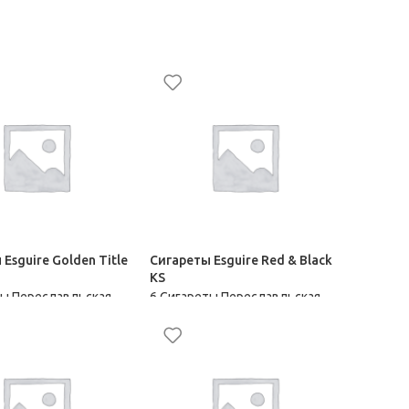
Esguire Golden Title
Сигареты Esguire Red & Black
KS
ты Переславльская
6 Сигареты Переславльская
фабрика
153,50
₽