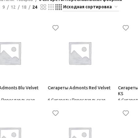
9
12
18
24
dmonts Blu Velvet
Сигареты Admonts Red Velvet
Сигареты 
KS
ы Переславльская
6 Сигареты Переславльская
6 Сигаре
фабрика
фабрика
144,00
₽
153,50
₽