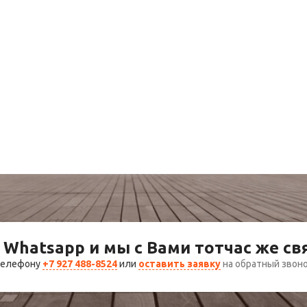
 Whatsapp и мы с Вами тотчас же с
 телефону
+7 927 488-8524
или
оставить заявку
на обратный звон