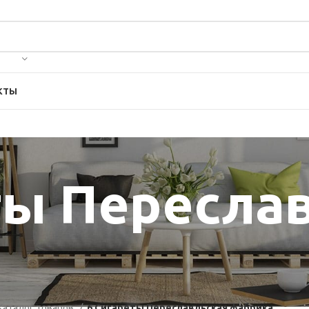
КТЫ
ты Пересла
Каталог товаров
6 Сигареты Переславльская фабрика