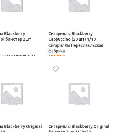
ы Blackberry
Сигариллы Blackberry
nol блистер 2шт
Cappuccino (20 шт) 1/10
Сигариллы Переславльская
фабрика
ы Переславльская
191,00
₽
 Blackberry Original
Сигариллы Blackberry Original
/10
блистер 2шт 1/20*20