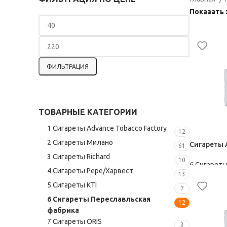
Показать
ФИЛЬТРАЦИЯ
ТОВАРНЫЕ КАТЕГОРИИ
1 Сигареты Advance Tobacco Factory
12
2 Сигареты Милано
Сигареты A
61
3 Сигареты Richard
10
6 Сигарет
4 Сигареты Pepe/Харвест
фабрика
13
144,00
₽
5 Сигареты KTI
7
6 Сигареты Переславльская
12
фабрика
7 Сигареты ORIS
3