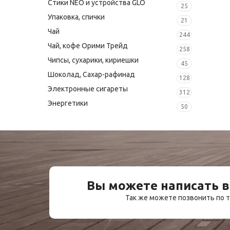
Стики NEO и устройства GLO
25
Упаковка, спички
21
Чай
244
Чай, кофе Орими Трейд
258
Чипсы, сухарики, кириешки
45
Шоколад, Сахар-рафинад
128
Электронные сигареты
312
Энергетики
50
Вы можете написать в
Так же можете позвонить по