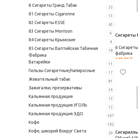
8 Сигареты Гранд Табак
55
81 Сигареты Cigaronne
13
82 Сигареты ESSE
43
83 Сигареты Morrison
6
Сигареты P
84 Сигареты Крымские
4
6 Сигарет
85 Сигареты Балтийская Табачная
18
фабрика
Фабрика
149,00
₽
Батарейки
11
Гильзы Сигаретные/папиросные
17
Жевательный табак
81
Зажигалки, презервативы
39
Кальянная продукция
12
Кальянная продукция УГОЛЬ
12
Кальянная продукция ЭДО
307
Кофе
102
Кофе, цикорий Вокруг Света
Сигариллы 
20
(20 шт) 1/