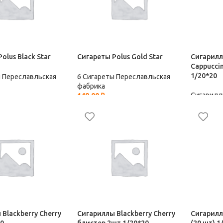
olus Black Star
Сигареты Polus Gold Star
Сигарилл
Cappucci
1/20*20
ы Переславльская
6 Сигареты Переславльская
фабрика
Сигарилл
149,00
₽
фабрика
42,00
₽
Blackberry Cherry
Сигариллы Blackberry Cherry
Сигариллы
10
блистер 2шт 1/20*20
(20 шт) 1