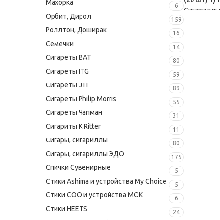
Махорка
6
Сигариллы
Орбит, Дирол
фабрика
159
191,00
₽
Роллтон, Доширак
16
Семечки
14
Сигареты BAT
80
Сигареты ITG
59
Сигареты JTI
89
Сигареты Philip Morris
55
Сигареты Чапман
31
Сигариты K.Ritter
11
Сигары, сигариллы
80
Сигары, сигариллы ЭДО
175
Спички Сувенирные
5
Стики Ashima и устройства My Choice
5
Стики COO и устройства MOK
6
Стики HEETS
24