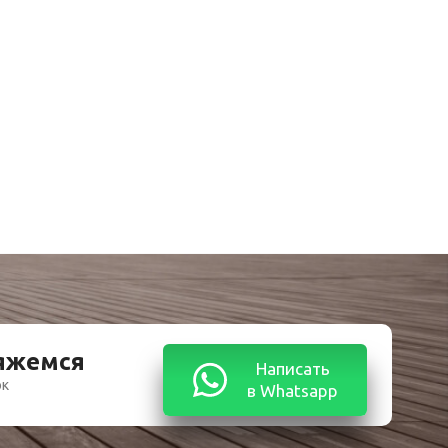
вяжемся
Написать
ок
в Whatsapp