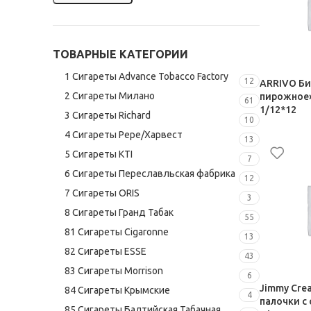
ТОВАРНЫЕ КАТЕГОРИИ
1 Сигареты Advance Tobacco Factory
12
ARRIVO Би
2 Сигареты Милано
пирожное»
61
1/12*12
3 Сигареты Richard
10
4 Сигареты Pepe/Харвест
Шоколад, 
13
79,00
₽
5 Сигареты KTI
7
6 Сигареты Переславльская фабрика
12
7 Сигареты ORIS
3
8 Сигареты Гранд Табак
55
81 Сигареты Cigaronne
13
82 Сигареты ESSE
43
83 Сигареты Morrison
6
Jimmy Cre
84 Сигареты Крымские
4
палочки с 
85 Сигареты Балтийская Табачная