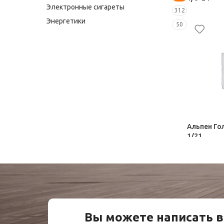
Электронные сигареты
312
Шоколад, 
Энергетики
50
31,00
₽
Альпен Го
1/21
Шоколад, 
93,50
₽
Вы можете написать в