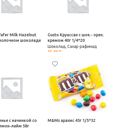
Wafer Milk Hazelnut
Gusto Круассан с шок.- орех.
 молочном шоколаде
кремом 40г 1/4*20
Шоколад, Сахар-рафинад
35,00
₽
 Сахар-рафинад
енье с начинкой со
M&Ms арахис 45г 1/5*32
имон-лайм 58г