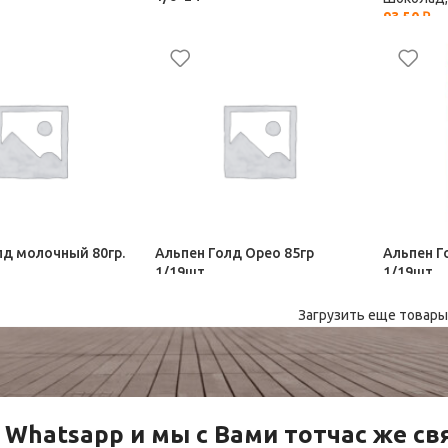
93,50
₽
Сахар-рафинад
Шоколад, Сахар-рафинад
32,50
₽
лд молочный 80гр.
Альпен Голд Орео 85гр
Альпен Г
1/19шт
1/19шт
Сахар-рафинад
Шоколад, Сахар-рафинад
Шоколад,
87,50
₽
95,00
₽
Загрузить еще товары
 Whatsapp и мы с Вами тотчас же с