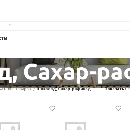
КТЫ
, Сахар-р
Каталог товаров
Шоколад, Сахар-рафинад
Показать