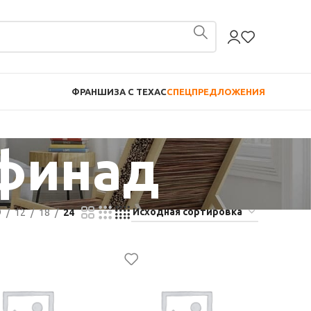
ФРАНШИЗА С TEXAC
СПЕЦПРЕДЛОЖЕНИЯ
афинад
9
12
18
24