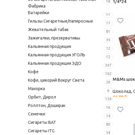
1/4*24
18
Фабрика
Батарейки
Шоколад, 
11
76,50
₽
Гильзы Сигаретные/папиросные
17
Жевательный табак
81
Зажигалки, презервативы
39
Кальянная продукция
12
Кальянная продукция УГОЛЬ
12
Кальянная продукция ЭДО
307
Кофе
102
M&Ms шоко
Кофе, цикорий Вокруг Света
20
Махорка
6
Шоколад, 
66,00
₽
Орбит, Дирол
159
Роллтон, Доширак
16
Семечки
14
Сигареты BAT
80
Сигареты ITG
59