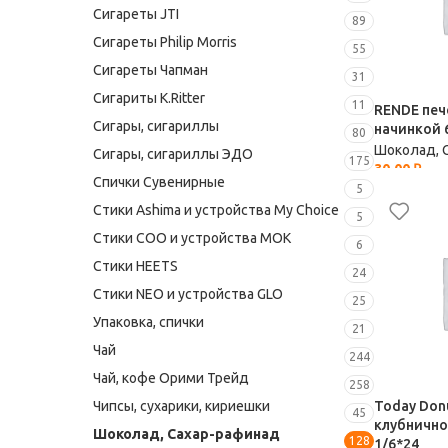
Сигареты JTI
89
Сигареты Philip Morris
55
Сигареты Чапман
31
Сигариты K.Ritter
11
RENDE печ
Сигары, сигариллы
начинкой 6
80
Шоколад, 
Сигары, сигариллы ЭДО
175
30,00
₽
Спички Сувенирные
5
Стики Ashima и устройства My Choice
5
Стики COO и устройства MOK
6
Стики HEETS
24
Стики NEO и устройства GLO
25
Упаковка, спички
21
Чай
244
Чай, кофе Орими Трейд
258
Today Donu
Чипсы, сухарики, кириешки
45
клубнично
Шоколад, Сахар-рафинад
128
1/6*24