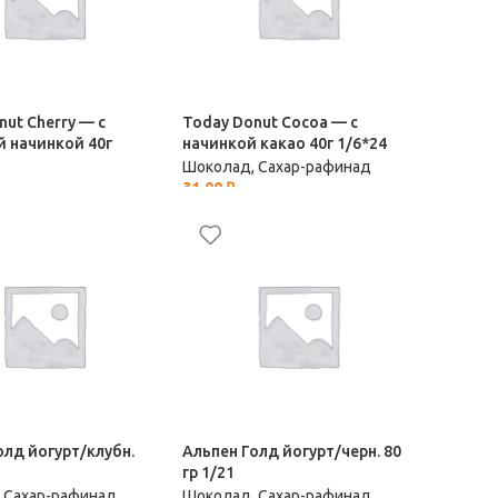
nut Cherry — с
Today Donut Cocoa — с
 начинкой 40г
начинкой какао 40г 1/6*24
Шоколад, Сахар-рафинад
31,00
₽
 Сахар-рафинад
олд йогурт/клубн.
Альпен Голд йогурт/черн. 80
гр 1/21
 Сахар-рафинад
Шоколад, Сахар-рафинад