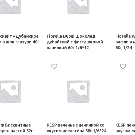
сквит «Дубайское
Fiorella Dubai Шоколад
Fiorella 
 в шок.глазури 40г
дубайский с фисташковой
вафли в
начинкой 60г 1/6*12
60г 1/24
Сахар-рафинад
Шоколад, Сахар-рафинад
Шоколад,
189,00
₽
144,00
₽
am Бисквитные
KESP печенье с начинкой со
KESP печ
орех. пастой 52г
вкусом апельсина 58г 1/6*24
вкусом л