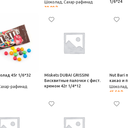
1/6*24
Шоколад, Сахар-рафинад
30,00
₽
Сахар-рафинад
Шоколад,
30,00
₽
лад 45г 1/6*32
Miskets DUBAI GRISSINI
Nut Bari 
Бисквитные палочки с фист.
какао и 
кремом 42г 1/4*12
Сахар-рафинад
Шоколад,
65,50
₽
Шоколад, Сахар-рафинад
99,00
₽