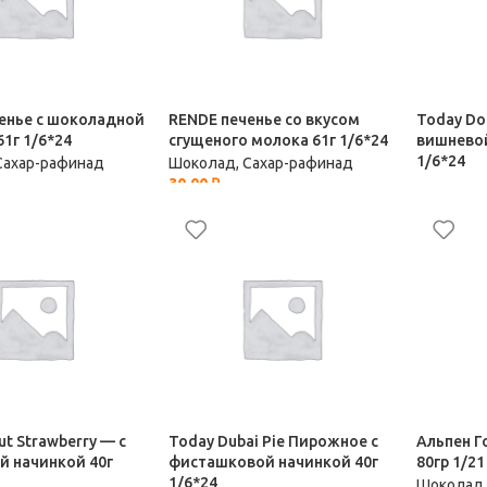
енье с шоколадной
RENDE печенье со вкусом
Today Do
1г 1/6*24
сгущеного молока 61г 1/6*24
вишневой
1/6*24
Сахар-рафинад
Шоколад, Сахар-рафинад
30,00
₽
Шоколад,
31,00
₽
t Strawberry — с
Today Dubai Pie Пирожное с
Альпен Г
й начинкой 40г
фисташковой начинкой 40г
80гр 1/21
1/6*24
Шоколад,