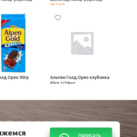
93,50
₽
олд Орео 90гр
Альпен Голд Орео клубника
85гр 1/19шт
 Сахар-рафинад
Шоколад, Сахар-рафинад
95,00
₽
вяжемся
Написать