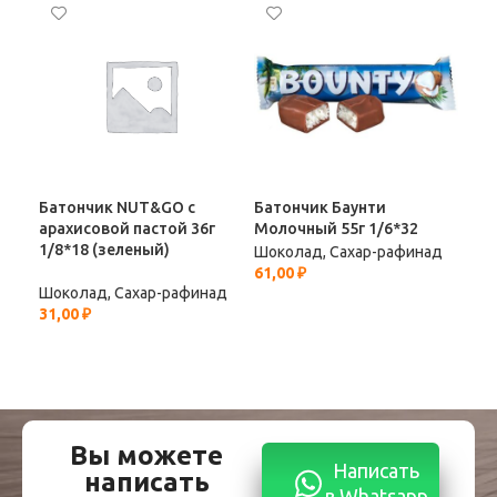
Батончик NUT&GO с
Батончик Баунти
арахисовой пастой 36г
Молочный 55г 1/6*32
Бат
1/8*18 (зеленый)
Шоколад, Сахар-рафинад
61,00
₽
Шок
Шоколад, Сахар-рафинад
33,
31,00
₽
Вы можете
Написать
написать
в Whatsapp