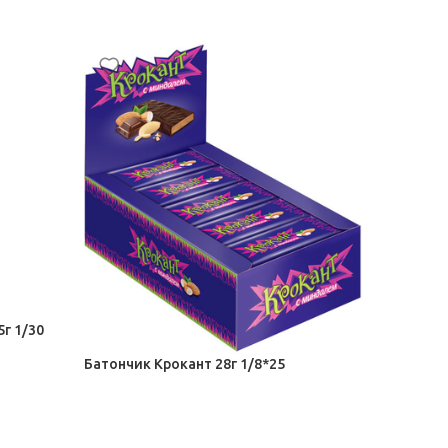
Батончик 
г 1/30
Шоколад,
57,50
₽
Батончик Крокант 28г 1/8*25
Шоколад, Сахар-рафинад
13,00
₽