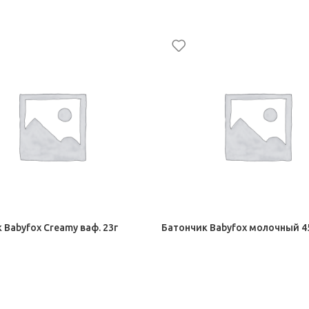
 Babyfox Creamy ваф. 23г
Батончик Babyfox молочный 45
 Сахар-рафинад
Шоколад, Сахар-рафинад
44,00
₽