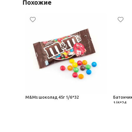
Похожие
M&Ms шоколад 45г 1/6*32
Батончик
1/6*24
Шоколад, Сахар-рафинад
Шоколад,
66,00
₽
25,00
₽