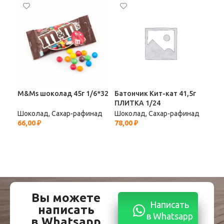
M&Ms шоколад 45г 1/6*32
Батончик Кит-кат 41,5г
ПЛИТКА 1/24
Бат
Шоколад, Сахар-рафинад
Шоколад, Сахар-рафинад
1/8
66,00
₽
78,00
₽
Шок
13,
Вы можете
Написать
написать
в Whatsapp
в Whatsapp