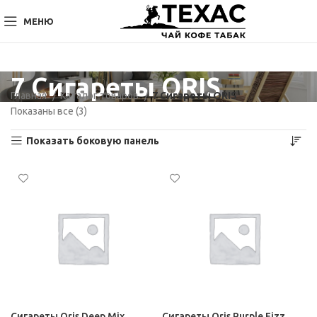
МЕНЮ
7 Сигареты ORIS
Главная
Каталог товаров
7 Сигареты ORIS
Показаны все (3)
Показать боковую панель
Сигареты Oris Deep Mix
Сигареты Oris Purple Fizz