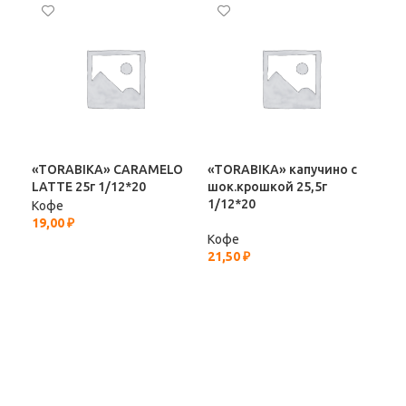
«TORABIKA» CARAMELO
«TORABIKA» капучино с
Коф
LATTE 25г 1/12*20
шок.крошкой 25,5г
б 1
1/12*20
Кофе
Ко
19,00
₽
1 1
Кофе
21,50
₽