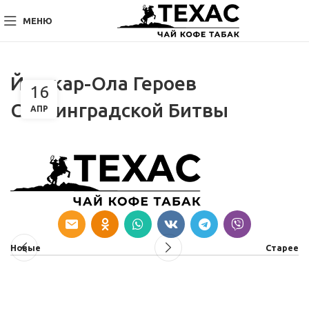
МЕНЮ
Йошкар-Ола Героев
16
Сталинградской Битвы
АПР
Новые
Старее