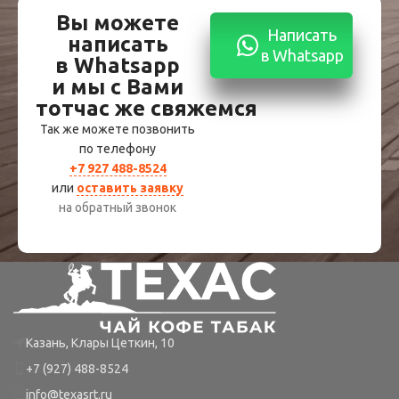
Вы можете
Написать
написать
в Whatsapp
в Whatsapp
и мы с Вами
тотчас же свяжемся
Так же можете позвонить
по телефону
+7 927 488-8524
или
оставить заявку
на обратный звонок
Казань, Клары Цеткин, 10
+7 (927) 488-8524
info@texasrt.ru