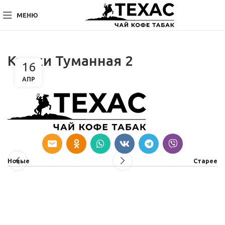
МЕНЮ
Куюки Туманная 2
16
АПР
Новые
Старее