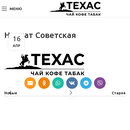
МЕНЮ
Нурлат Советская
16
АПР
Новые
Старее