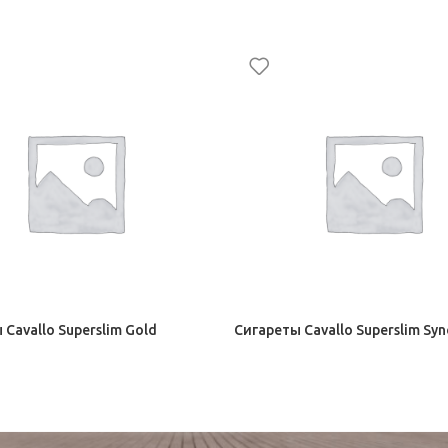
 Cavallo Superslim Gold
Сигареты Cavallo Superslim Syn
ты Милано
2 Сигареты Милано
–
177,00
₽
147,50
₽
–
177,00
₽