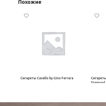
Похожие
Сигареты Cavallo by Gino Ferrara
Сигареты
Diamond
2 Сигареты Милано
2 Сигаре
135,50
₽
–
146,50
₽
146,50
₽