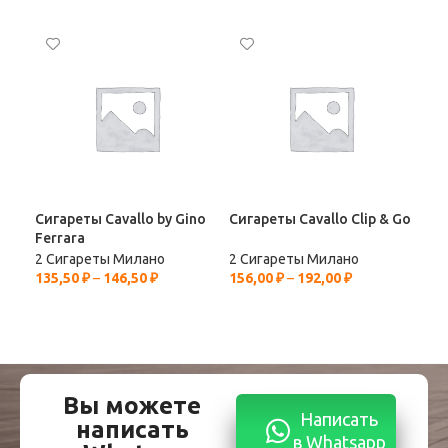
Сигареты Cavallo by Gino
Сигареты Cavallo Clip & Go
Сиг
Ferrara
Sup
2 Сигареты Милано
2 Сигареты Милано
2 С
135,50
₽
–
146,50
₽
156,00
₽
–
192,00
₽
146
Вы можете
Написать
написать
в Whatsapp