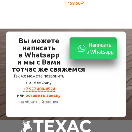
158,50
₽
196
Вы можете
Написать
написать
в Whatsapp
в Whatsapp
и мы с Вами
тотчас же свяжемся
Так же можете позвонить
по телефону
+7 927 488-8524
или
оставить заявку
на обратный звонок