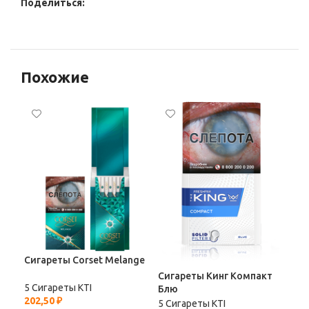
Поделиться:
Похожие
Сигареты Corset Melange
Сигареты Кинг Компакт
Сиг
5 Сигареты KTI
Блю
Ни
202,50
₽
5 Сигареты KTI
5 С