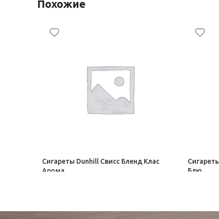
Похожие
Сигареты Dunhill Свисс Бленд Клас
Сигареты
Арома
Блю
Сигареты BAT
Сигареты
167,00
₽
167,00
₽