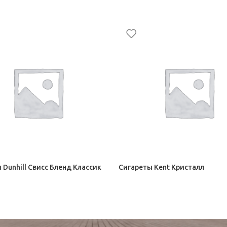
 Dunhill Свисс Бленд Классик
Сигареты Kent Кристалл
 BAT
Сигареты BAT
–
192,00
₽
182,00
₽
–
216,50
₽