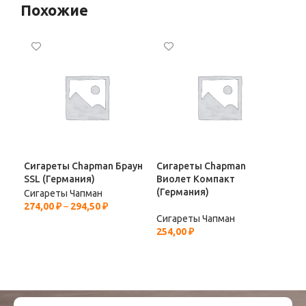
Похожие
Сигареты Chapman Браун
Сигареты Chapman
Сиг
SSL (Германия)
Виолет Компакт
Вио
(Германия)
Сигареты Чапман
Сиг
274,00
₽
–
294,50
₽
239
Сигареты Чапман
254,00
₽