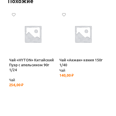
Похожие
Чай «HYTON» Китайский
Чай «Акман» кения 150г
Чай
Пуэр с апельсином 90г
1/40
Сло
1/24
Чай
Чай
140,00
₽
135
Чай
256,00
₽