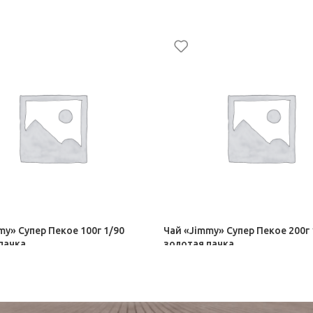
my» Супер Пекое 100г 1/90
Чай «Jimmy» Супер Пекое 200г 
пачка
золотая пачка
Y
Чай JIMMY
237,00
₽