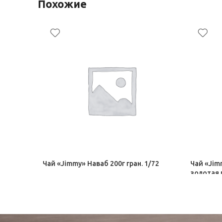
Похожие
Чай «Jimmy» Наваб 200г гран. 1/72
Чай «Jim
золотая 
Чай JIMMY
Чай JIMM
121,50
₽
121,50
₽