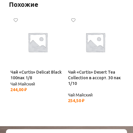
Похожие
Чай «Curtis» Delicat Black
Чай «Curtis» Desert Tea
Чай
100пак 1/8
Collection в ассорт. 30 пак
Bru
1/10
Чай Майский
Чай
244,00
₽
79,
Чай Майский
254,50
₽