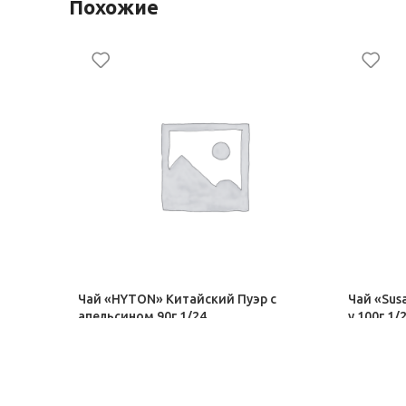
Похожие
Чай «HYTON» Китайский Пуэр с
Чай «Sus
апельсином 90г 1/24
у 100г 1/
Чай
Чай
256,00
₽
161,00
₽