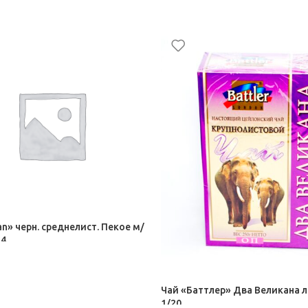
an» черн. среднелист. Пекое м/
24
Чай «Баттлер» Два Великана л
1/20