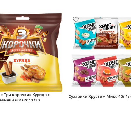
 «Три корочки» Курица с
Сухарики Хрустим Микс 40г 1/
ерияки 60г+20г 1/30
харики, кириешки
Чипсы, сухарики, кириешки
27,50
₽