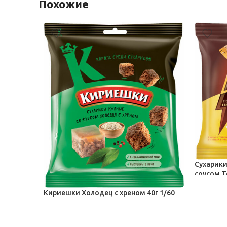
Похожие
Сухарики
соусом Т
Чипсы, су
Кириешки Холодец с хреном 40г 1/60
44,50
₽
Чипсы, сухарики, кириешки
14,00
₽