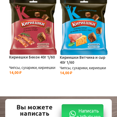
Кир
соу
Кириешки Бекон 40г 1/60
Кириешки Ветчина и сыр
1/3
40г 1/60
Чипсы, сухарики, кириешки
Чипсы, сухарики, кириешки
Чип
14,00
₽
14,00
₽
35,
Вы можете
Написать
написать
в Whatsapp