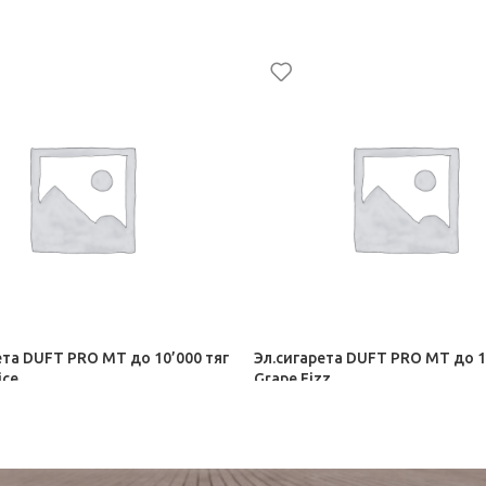
ета DUFT PRO МТ до 10’000 тяг
Эл.сигарета DUFT PRO МТ до 1
ice
Grape Fizz
ные сигареты
Электронные сигареты
₽
1 435,50
₽