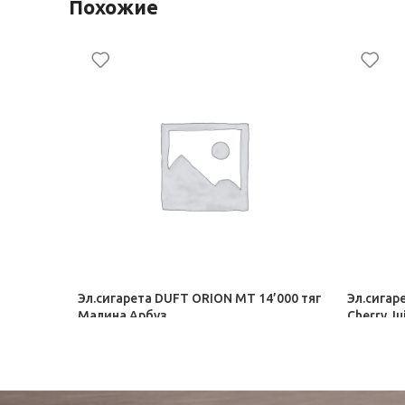
Похожие
Эл.сигарета DUFT ORION МТ 14’000 тяг
Эл.сигар
Малина Арбуз
Cherry Ju
Электронные сигареты
Электрон
1 544,00
₽
1 435,50