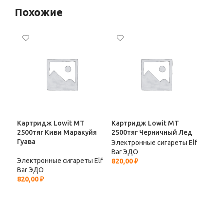
Похожие
Картридж Lowit МТ
Картридж Lowit МТ
Мно
2500тяг Киви Маракуйя
2500тяг Черничный Лед
Bar
Гуава
Электронные сигареты Elf
Эле
Bar ЭДО
Bar
Электронные сигареты Elf
820,00
₽
206
Bar ЭДО
820,00
₽