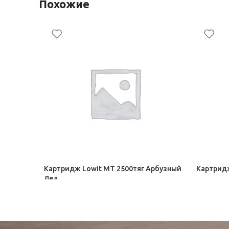
Похожие
Картридж Lowit МТ 2500тяг Арбузный
Картридж
Лед
Электронные сигареты Elf Bar ЭДО
Электрон
820,00
₽
820,00
₽