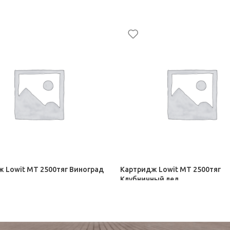
 Lowit МТ 2500тяг Виноград
Картридж Lowit МТ 2500тяг
Клубничный лед
ные сигареты Elf Bar ЭДО
Электронные сигареты Elf Bar 
820,00
₽