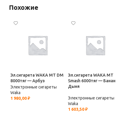
Похожие
Эл.сигарета WAKA МТ DM
Эл.сигарета WAKA МТ
Эл.
8000тяг — Арбуз
Smash 6000тяг — Банан
Sma
Дыня
Ябл
Электронные сигареты
Waka
Электронные сигареты
Эле
1 980,00
₽
Waka
Wa
1 603,50
₽
1 6