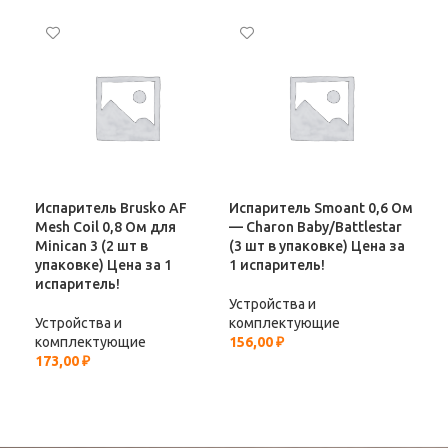
Испаритель Brusko AF
Испаритель Smoant 0,6 Ом
Исп
Mesh Coil 0,8 Ом для
— Charon Baby/Battlestar
Vap
Minican 3 (2 шт в
(3 шт в упаковке) Цена за
Boo
упаковке) Цена за 1
1 испаритель!
1/5
испаритель!
Устройства и
Уст
Устройства и
комплектующие
ко
комплектующие
156,00
₽
227
173,00
₽