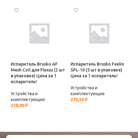
Испаритель Brusko AF
Испаритель Brusko Feelin
Исп
Mesh Coil для Flexus (2 шт
SPL-10 (5 шт в упаковке)
Vap
в упаковке) Цена за 1
Цена за 1 испаритель!
Boo
испаритель!
1/5
Устройства и
Устройства и
комплектующие
Уст
комплектующие
270,50
₽
ко
218,00
₽
227