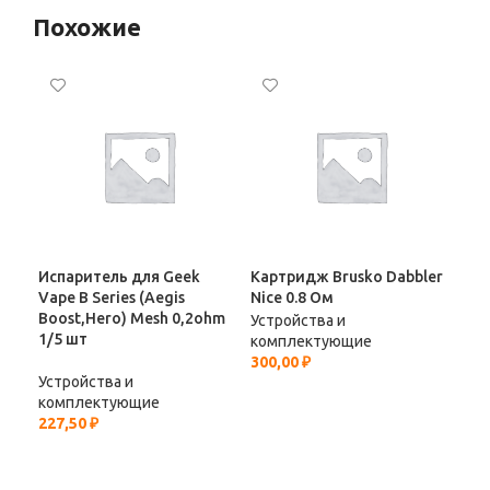
Похожие
Испаритель для Geek
Картридж Brusko Dabbler
Кар
Vape B Series (Aegis
Nice 0.8 Ом
(3ш
Boost,Hero) Mesh 0,2ohm
кар
Устройства и
1/5 шт
комплектующие
Уст
300,00
₽
Устройства и
ко
комплектующие
270
227,50
₽