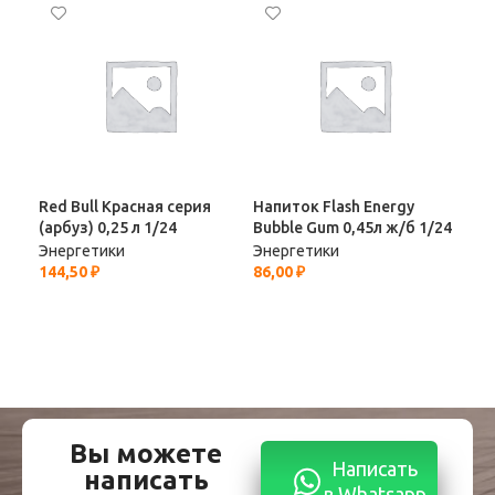
Red Bull Красная серия
Напиток Flash Energy
Нап
(арбуз) 0,25 л 1/24
Bubble Gum 0,45л ж/б 1/24
0,4
Энергетики
Энергетики
Эне
144,50
₽
86,00
₽
98,
Вы можете
Написать
написать
в Whatsapp