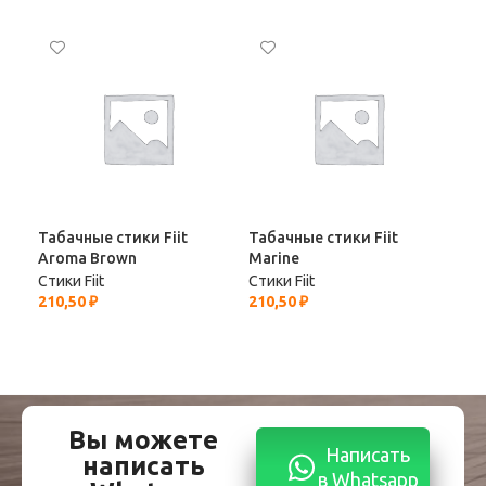
Таб
Reg
Стик
210
Табачные стики Fiit
Табачные стики Fiit
Aroma Brown
Marine
Стики Fiit
Стики Fiit
210,50
₽
210,50
₽
Вы можете
Написать
написать
в Whatsapp