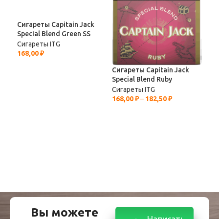
Сигареты Capitain Jack
Special Blend Green SS
Сигареты ITG
168,00
₽
Сигареты Capitain Jack
Special Blend Ruby
Сиг
Сигареты ITG
Pur
168,00
₽
–
182,50
₽
Сиг
154
Вы можете
Написать